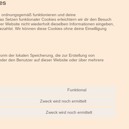
es
ite ordnungsgemäß funktionieren und deine
as Setzen funktionaler Cookies erleichtern wir dir den Besuch
r Website nicht wiederholt dieselben Informationen eingeben,
bezahlst. Wir können diese Cookies ohne deine Einwilligung
orm der lokalen Speicherung, die zur Erstellung von
der den Benutzer auf dieser Website oder über mehrere
Funktional
Consent
to
Zweck wird noch ermittelt
service
Consent
wordpress
to
Zweck wird noch ermittelt
service
Consent
google-
to
maps
service
sonstiges