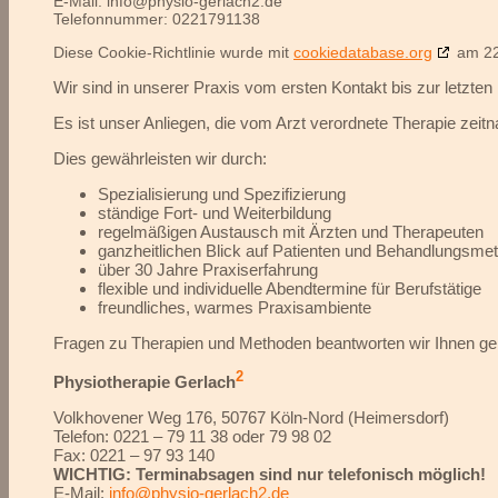
E-Mail:
info@
physio-gerlach2.de
Telefonnummer: 0221791138
Diese Cookie-Richtlinie wurde mit
cookiedatabase.org
am 22.
Wir sind in unserer Praxis vom ersten Kontakt bis zur letzten
Es ist unser Anliegen, die vom Arzt verordnete Therapie zeitn
Dies gewährleisten wir durch:
Spezialisierung und Spezifizierung
ständige Fort- und Weiterbildung
regelmäßigen Austausch mit Ärzten und Therapeuten
ganzheitlichen Blick auf Patienten und Behandlungsme
über 30 Jahre Praxiserfahrung
flexible und individuelle Abendtermine für Berufstätige
freundliches, warmes Praxisambiente
Fragen zu Therapien und Methoden beantworten wir Ihnen ge
2
Physiotherapie Gerlach
Volkhovener Weg 176, 50767 Köln-Nord (Heimersdorf)
Telefon: 0221 – 79 11 38 oder 79 98 02
Fax: 0221 – 97 93 140
WICHTIG: Terminabsagen sind nur telefonisch möglich!
E-Mail:
info@physio-gerlach2.de